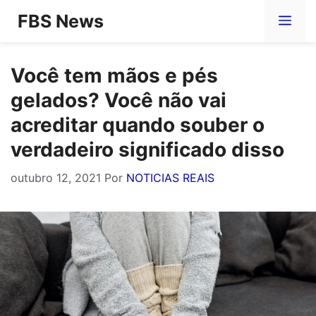
Pular
FBS News
Me
para
o
Você tem mãos e pés
conteúdo
gelados? Você não vai
acreditar quando souber o
verdadeiro significado disso
outubro 12, 2021
Por
NOTICIAS REAIS