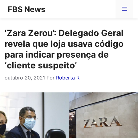
Pular
FBS News
Me
para
o
‘Zara Zerou’: Delegado Geral
conteúdo
revela que loja usava código
para indicar presença de
‘cliente suspeito’
outubro 20, 2021
Por
Roberta R