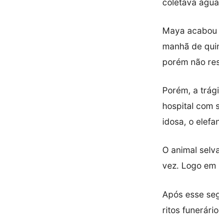
coletava água
Maya acabou s
manhã de quin
porém não resi
Porém, a trági
hospital com s
idosa, o elef
O animal sel
vez. Logo em 
Após esse seg
ritos funerár