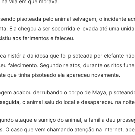
 na vila em que morava.
endo pisoteada pelo animal selvagem, o incidente ac
ta. Ela chegou a ser socorrida e levada até uma unidad
stiu aos ferimentos e faleceu.
ca história da idosa que foi pisoteada por elefante nã
eu falecimento. Segundo relatos, durante os ritos fune
ante que tinha pisoteado ela apareceu novamente.
vagem acabou derrubando o corpo de Maya, pisoteand
seguida, o animal saiu do local e desapareceu na noite
undo ataque e sumiço do animal, a família deu pross
ios. O caso que vem chamando atenção na internet, ape