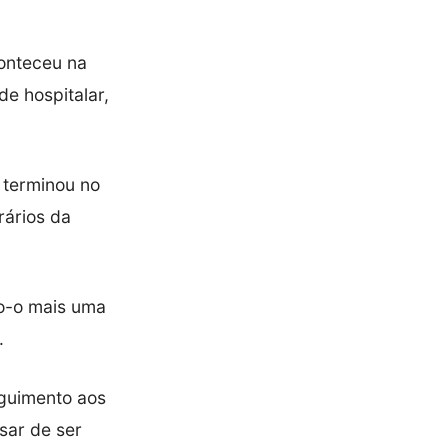
onteceu na
e hospitalar,
o terminou no
rários da
o-o mais uma
.
eguimento aos
sar de ser