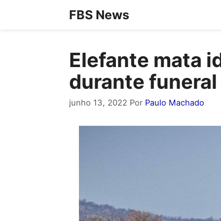
Pular
FBS News
para
o
Elefante mata i
conteúdo
durante funeral
junho 13, 2022
Por
Paulo Machado