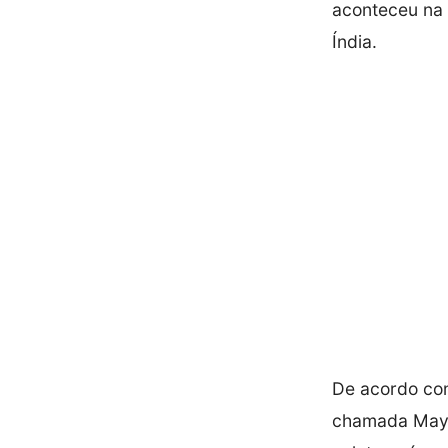
aconteceu na ú
Índia.
De acordo com 
chamada Maya