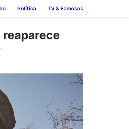
do
Política
TV & Famosos
s reaparece
e