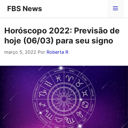
Pular
FBS News
Me
para
o
Horóscopo 2022: Previsão de
conteúdo
hoje (06/03) para seu signo
março 5, 2022
Por
Roberta R