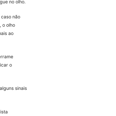
gue no olho.
, caso não
 o olho
nais ao
errame
icar o
alguns sinais
ista