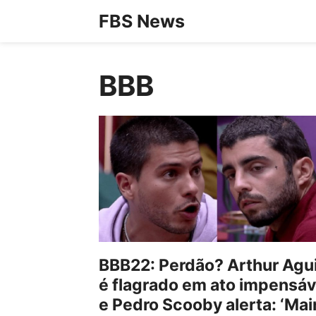
Pular
FBS News
para
o
BBB
conteúdo
BBB22: Perdão? Arthur Agu
é flagrado em ato impensáv
e Pedro Scooby alerta: ‘Mai