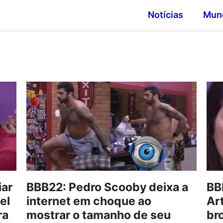
Notícias
Mun
iar
BBB22: Pedro Scooby deixa a
BB
el
internet em choque ao
Ar
ra
mostrar o tamanho de seu
br