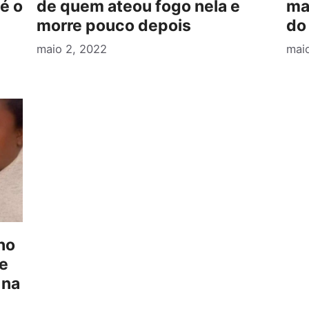
é o
de quem ateou fogo nela e
ma
morre pouco depois
do
maio 2, 2022
maio
ho
 e
 na