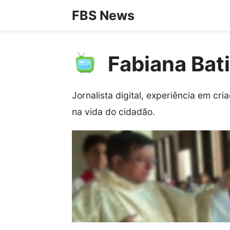
Pular
FBS News
para
o
conteúdo
Fabiana Bat
Jornalista digital, experiência em cr
na vida do cidadão.