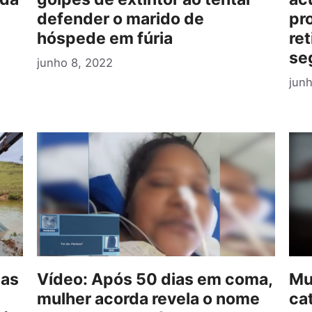
defender o marido de
pr
hóspede em fúria
re
se
junho 8, 2022
junh
mas
Vídeo: Após 50 dias em coma,
Mu
mulher acorda revela o nome
cat