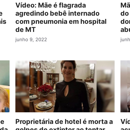
Vídeo: Mãe é flagrada
Mã
e
agredindo bebê internado
do
is
com pneumonia em hospital
do
de MT
ab
junho 9, 2022
jun
 e
Proprietária de hotel é morta a
Ví
 da
golpes de extintor ao tentar
acu